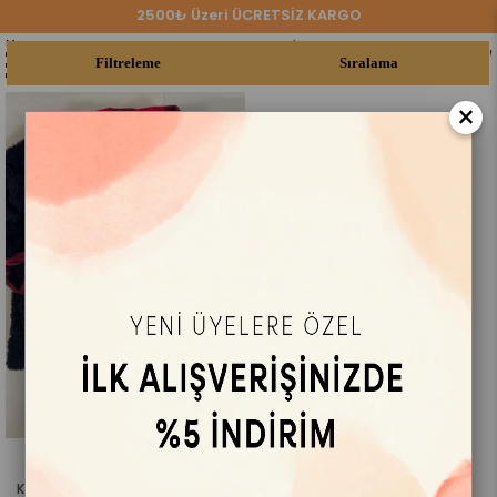
2500₺ Üzeri ÜCRETSİZ KARGO
Anasayfa
KIZ ÇOCUK
Ceket
Menu
Filtreleme
Sıralama
0
×
Sepette
₺479,92
Kış Yünü Peluş Hırka Unisex Siyah