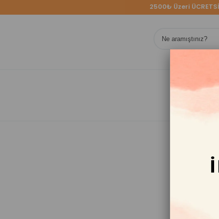
RGO
2500₺ Üzeri ÜCRETSİZ K
ÖZE
KOLE