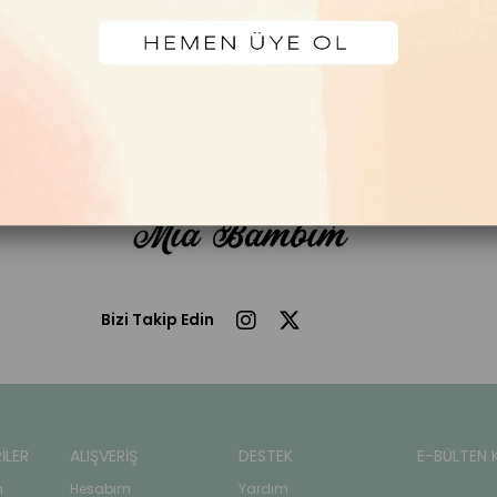
Bizi Takip Edin
İLER
ALIŞVERİŞ
DESTEK
E-BÜLTEN 
n
Hesabım
Yardım