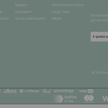
Sepetim
Sıkça Sorulan Sorular
uk
Siparişlerim
Kargo Takip
Kampanyala
ection
İptal & İade Koşulları
iletişim
güncel olar
© 2024 mi