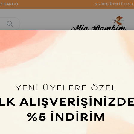
ARGO
2500₺ Üzeri ÜCRETSİZ
L GÜN
KIZ ÇOCUK
ERKEK ÇOCUK
BABY
İLKBAHAR-
KSİYONU
COLLECTİON
KOMBİNLE