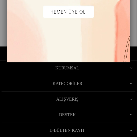
Püskül Detaylı Etek Gri
₺469,90
1
KURUMSAL
KATEGORİLER
ALIŞVERİŞ
DESTEK
E-BÜLTEN KAYIT