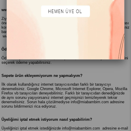
www.miabambim.com
‘dan alışveriş yapmak güvenli midir?
Ziyaretçilerimizin kişisel bilgilerinin güvenliği bizim için çok
önemlidir. www.miabambim.com, kişisel verilerin toplanması ve saklanması
konusunda en üst güvenlik önlemlerini kullanmaktadır. Kredi kartı bilgileriniz
bankalara şifreli bir şekilde gönderilmekte ve hiçbir şekilde
www.miabambim.com tarafından saklanmamaktadır.
Ödeme sayfasında hangi yollarla ödeme yapabilirim?
Ödeme sayfasından kredi kartı, hesap kartı, havale ve eft yollarından birini
seçerek ödeme yapabilirsiniz.
Sepete ürün ekleyemiyorum ne yapmalıyım?
İlk olarak kullandığınız internet tarayıcısından farklı bir tarayıcıyı
denemelisiniz. Google Chrome, Microsoft Internet Explorer, Opera, Mozilla
Firefox vb tarayıcıları deneyebiliriniz. Farklı bir tarayıcıdan denediğinizde
de aynı sorunu yaşıyorsanız internet geçmişinizi temizleyerek tekrar
denemelisiniz. Sorun hala çözülmediyse
info@miabambim.com
adresine
sorunu bildirmenizi rica ediyoruz.
Üyeliğimi iptal etmek istiyorum nasıl yapabilirim?
Üyeliğinizi iptal etmek istediğinizde
info@miabambim.com
adresine e-mail