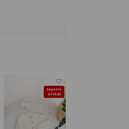
Sepette
Sepette
₺719,92
₺719,92