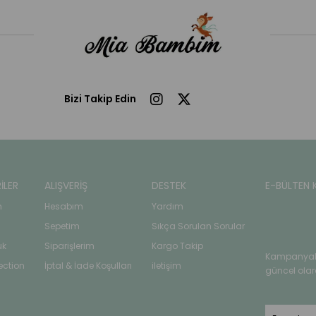
Bizi Takip Edin
İLER
ALIŞVERİŞ
DESTEK
E-BÜLTEN 
n
Hesabım
Yardım
Sepetim
Sıkça Sorulan Sorular
uk
Siparişlerim
Kargo Takip
Kampanyala
ection
İptal & İade Koşulları
iletişim
güncel olar