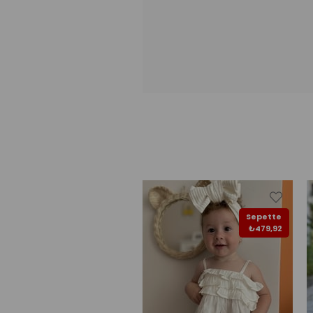
Sepette
₺479,92