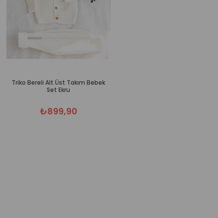
Triko Bereli Alt Üst Takım Bebe
Triko Bereli Alt Üst Takım Bebek
Set Kahverengi
Set Ekru
₺899,90
₺899,90