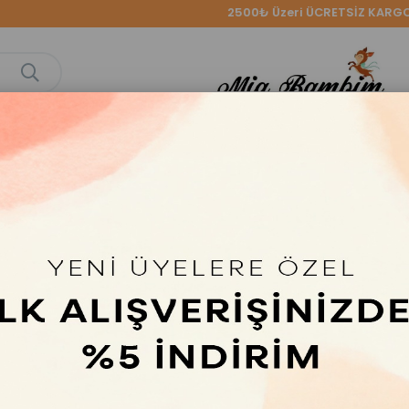
2500₺ Üzeri ÜCRETSİZ KARGO
L GÜN
KIZ ÇOCUK
ERKEK ÇOCUK
BABY
İLKBAHAR-
KSİYONU
COLLECTİON
KOMBİNLE
nk Detaylı Nakışlı Müslin Alt Üst Takım
Fiyonk Detaylı Na
Üst Takım
₺1159,99
Sepette