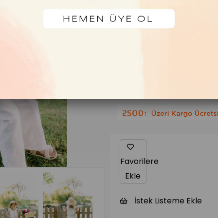
Ürün stoklarımı
Favorilere
Ekle
İstek Listeme Ekle