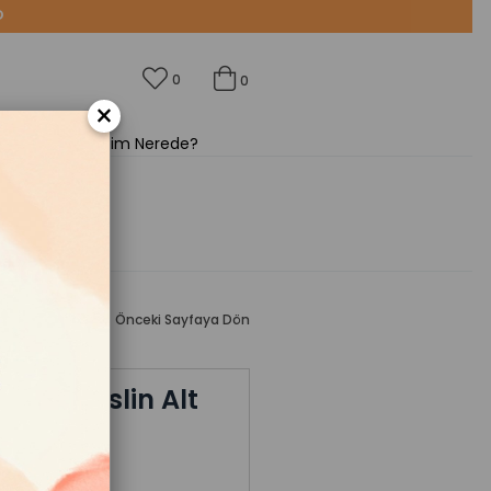
2500₺ Üzeri ÜCRETSİZ KARGO
0
0
×
Siparişim Nerede?
YAZ
Rİ
< < Önceki Sayfaya Dön
kışlı Müslin Alt
99