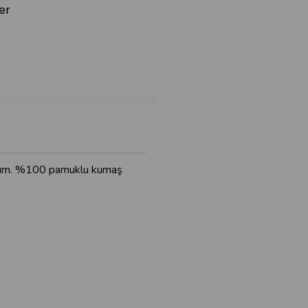
er
takım. %100 pamuklu kumaş