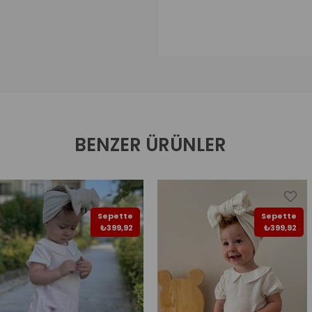
BENZER ÜRÜNLER
Sepette
Sepette
₺399,92
₺399,92