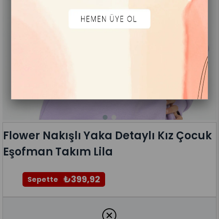
Flower Nakışlı Yaka Detaylı Kız Çocuk
Eşofman Takım Lila
₺399,92
Sepette