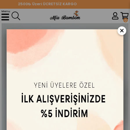
2500₺ Üzeri ÜCRETSİZ KARGO
Anasayfa
AYAKKABI
Kız Çocuk Ayakkabı
Parıltılı Kız Çocuk Ayakkabı Pembe
Menu
0
×