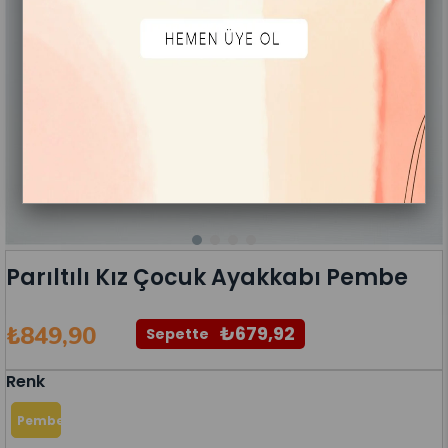
Parıltılı Kız Çocuk Ayakkabı Pembe
₺849,90
₺679,92
Sepette
Renk
Pembe