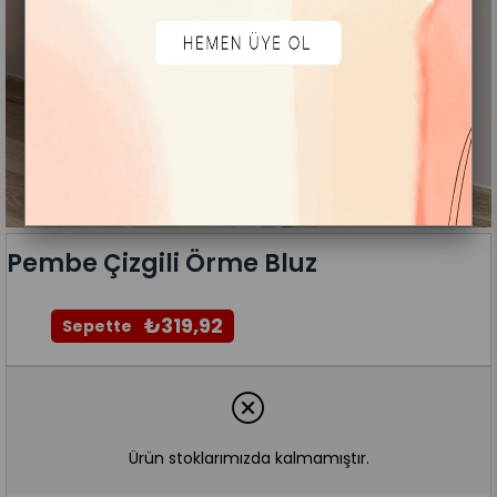
Pembe Çizgili Örme Bluz
₺319,92
Sepette
Ürün stoklarımızda kalmamıştır.